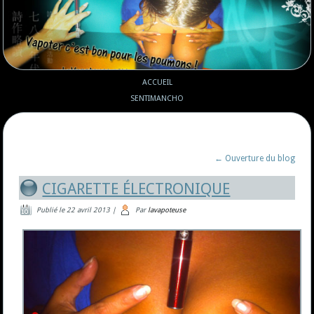
ACCUEIL
SENTIMANCHO
←
Ouverture du blog
CIGARETTE ÉLECTRONIQUE
Publié le
22 avril 2013
|
Par
lavapoteuse