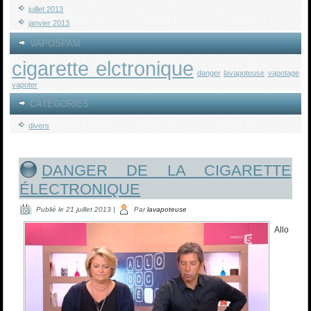
juillet 2013
janvier 2013
VAPOSPAM
cigarette elctronique
danger
lavapoteuse
vapotage
vapoter
CATÉGORIES
divers
DANGER DE LA CIGARETTE
ÉLECTRONIQUE
Publié le
21 juillet 2013
|
Par
lavapoteuse
Allo