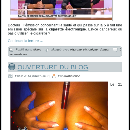
Docteur : l’émission concernant la santé et qui passe sur la 5 à fait une
émission spéciale sur la
cigarette électronique
. Est-ce dangereux ou
pas d’utiliser l’e-cigarette ?
Continuer la lecture
→
Publié dans
divers
|
Marqué avec
cigarette elctronique
,
danger
|
5
commentaires
OUVERTURE DU BLOG
Publié le
13 janvier 2013
|
Par
lavapoteuse
Le 21