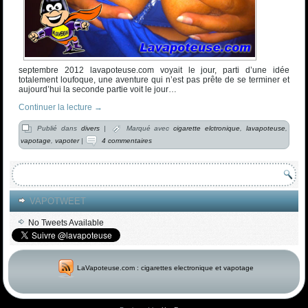
septembre 2012 lavapoteuse.com voyait le jour, parti d’une idée
totalement loufoque, une aventure qui n’est pas prête de se terminer et
aujourd’hui la seconde partie voit le jour…
Continuer la lecture
→
Publié dans
divers
|
Marqué avec
cigarette elctronique
,
lavapoteuse
,
vapotage
,
vapoter
|
4 commentaires
VAPOTWEET
No Tweets Available
LaVapoteuse.com : cigarettes electronique et vapotage